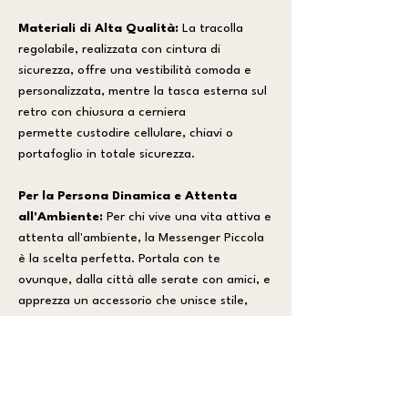
Materiali di Alta Qualità:
La tracolla
regolabile, realizzata con cintura di
sicurezza, offre una vestibilità comoda e
personalizzata, mentre la tasca esterna sul
retro con chiusura a cerniera
permette custodire cellulare, chiavi o
portafoglio in totale sicurezza.
Per la Persona Dinamica e Attenta
all'Ambiente:
Per chi vive una vita attiva e
attenta all'ambiente, la Messenger Piccola
è la scelta perfetta. Portala con te
ovunque, dalla città alle serate con amici, e
apprezza un accessorio che unisce stile,
praticità e responsabilità ambientale.
CARATTERISTICHE PRINCIPALI:
_Compartimento principale con chiusura
incrociata di velcro per un rapido accesso.