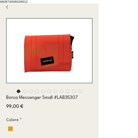
460874006026912
Borsa Messenger Small #LAB35307
Prezzo
99,00 €
Colore
*