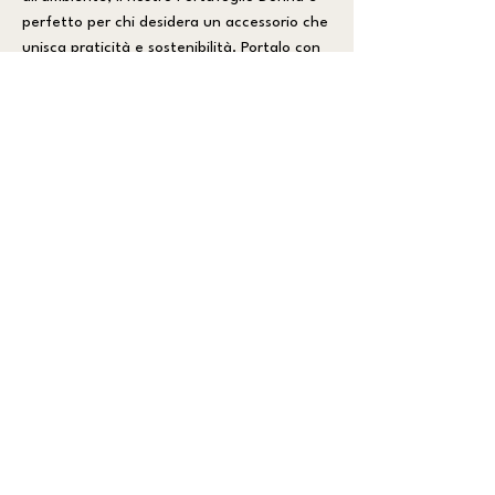
perfetto per chi desidera un accessorio che
unisca praticità e sostenibilità. Portalo con
te ovunque, dalla città al lavoro, e goditi un
design che fa la differenza.
CARATTERISTICHE PRINCIPALI:
_ 8 tasche per tessere organizzate
verticalmente.
_ Tasca portamonete con chiusura a zip.
_ Spazio per ticket, carta d'identità e
banconote.
_ Materiali sostenibili e produzione Made in
Italy.
_ Logo ricamato in contrasto.
DIMENSIONI:
_ Base: 17,5 cm
_ Altezza: 10,5 cm
_ Profondità: 2 cm