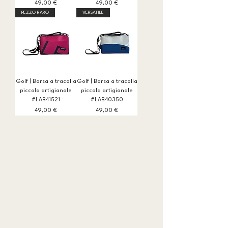
Prezzo
Prezzo
49,00 €
49,00 €
PEZZO RARO
VERSATILE
Golf | Borsa a tracolla
Golf | Borsa a tracolla
piccola artigianale
piccola artigianale
#LAB41521
#LAB40350
Prezzo
Prezzo
49,00 €
49,00 €