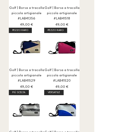
Golf | Borsa a tracolla
Golf | Borsa a tracolla
piccola artigianale
piccola artigianale
#LAB41356
#LAB41518
Prezzo
Prezzo
49,00 €
49,00 €
PEZZO RARO
PEZZO RARO
Golf | Borsa a tracolla
Golf | Borsa a tracolla
piccola artigianale
piccola artigianale
#LAB41529
#LAB41520
Prezzo
Prezzo
49,00 €
49,00 €
PIÚ SCELTA
VERSATILE