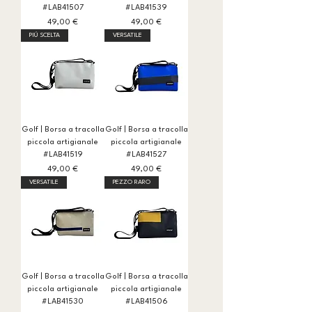
#LAB41507
#LAB41539
Prezzo
Prezzo
49,00 €
49,00 €
PIÚ SCELTA
VERSATILE
Golf | Borsa a tracolla
Golf | Borsa a tracolla
piccola artigianale
piccola artigianale
#LAB41519
#LAB41527
Prezzo
Prezzo
49,00 €
49,00 €
VERSATILE
PEZZO RARO
Golf | Borsa a tracolla
Golf | Borsa a tracolla
piccola artigianale
piccola artigianale
#LAB41530
#LAB41506