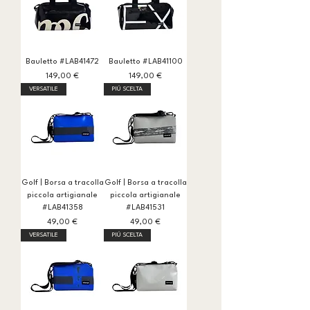
Bauletto #LAB41472
Bauletto #LAB41100
Prezzo
Prezzo
149,00 €
149,00 €
VERSATILE
PIÚ SCELTA
Golf | Borsa a tracolla
Golf | Borsa a tracolla
piccola artigianale
piccola artigianale
#LAB41358
#LAB41531
Prezzo
Prezzo
49,00 €
49,00 €
VERSATILE
PIÚ SCELTA