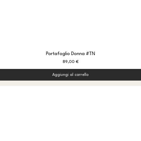
Portafoglio Donna #TN
Prezzo
89,00 €
Aggiungi al carrello