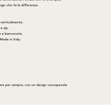
sign che fa la differenza.
 verticalmente.
a zip.
tà e banconote.
 Made in Italy.
mare per sempre, con un design consapevole