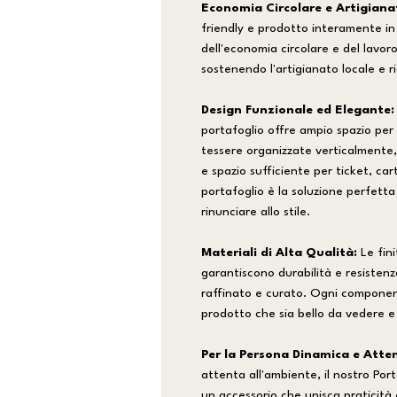
Economia Circolare e Artigianat
friendly e prodotto interamente in I
dell'economia circolare e del lavor
sostenendo l'artigianato locale e 
Design Funzionale ed Elegante:
portafoglio offre ampio spazio per
tessere organizzate verticalmente
e spazio sufficiente per ticket, ca
portafoglio è la soluzione perfetta
rinunciare allo stile.
Materiali di Alta Qualità:
Le fini
garantiscono durabilità e resiste
raffinato e curato. Ogni component
prodotto che sia bello da vedere e
Per la Persona Dinamica e Atte
attenta all'ambiente, il nostro Por
un accessorio che unisca praticità 