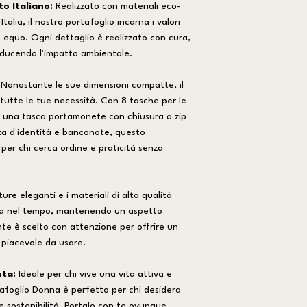
o Italiano:
Realizzato con materiali eco-
talia, il nostro portafoglio incarna i valori
o equo. Ogni dettaglio è realizzato con cura,
riducendo l'impatto ambientale.
Nonostante le sue dimensioni compatte, il
 tutte le tue necessità. Con 8 tasche per le
, una tasca portamonete con chiusura a zip
rta d'identità e banconote, questo
 per chi cerca ordine e praticità senza
ture eleganti e i materiali di alta qualità
nza nel tempo, mantenendo un aspetto
e è scelto con attenzione per offrire un
 piacevole da usare.
nta:
Ideale per chi vive una vita attiva e
tafoglio Donna è perfetto per chi desidera
e sostenibilità. Portalo con te ovunque,