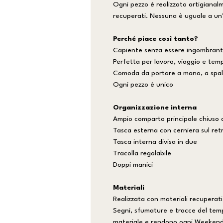
Ogni pezzo è realizzato artigianalme
recuperati. Nessuna è uguale a un'
Perché piace così tanto?
Capiente senza essere ingombran
Perfetta per lavoro, viaggio e temp
Comoda da portare a mano, a spall
Ogni pezzo è unico
Organizzazione interna
Ampio comparto principale chiuso 
Tasca esterna con cerniera sul ret
Tasca interna divisa in due
Tracolla regolabile
Doppi manici
Materiali
Realizzata con materiali recuperati
Segni, sfumature e tracce del tem
materiale e rendono ogni Weekender