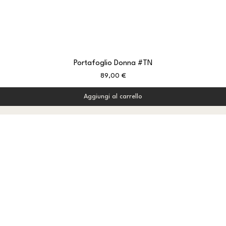
Portafoglio Donna #TN
Prezzo
89,00 €
Aggiungi al carrello