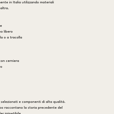
nte in Italia utilizzando materiali
altra.
te
o libero
a o a tracolla
con cerniera
ro
 selezionati e componenti di alta qualità.
po raccontano la storia precedente del
 irripetibile.