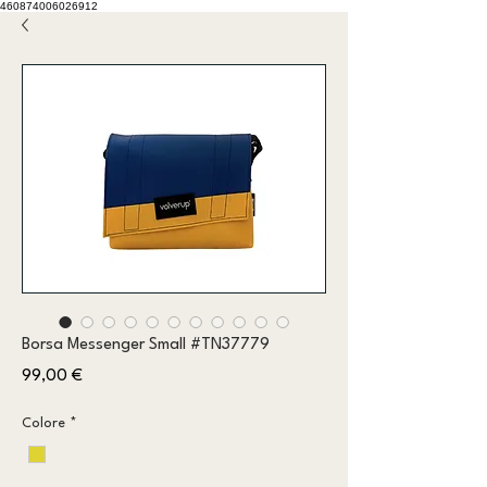
460874006026912
Borsa Messenger Small #TN37779
Prezzo
99,00 €
Colore
*