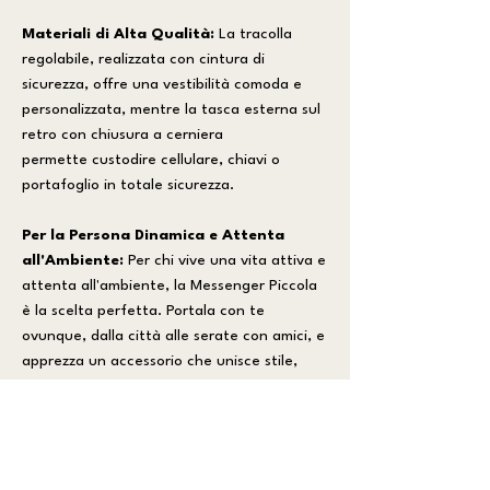
Materiali di Alta Qualità:
La tracolla
regolabile, realizzata con cintura di
sicurezza, offre una vestibilità comoda e
personalizzata, mentre la tasca esterna sul
retro con chiusura a cerniera
permette custodire cellulare, chiavi o
portafoglio in totale sicurezza.
Per la Persona Dinamica e Attenta
all'Ambiente:
Per chi vive una vita attiva e
attenta all'ambiente, la Messenger Piccola
è la scelta perfetta. Portala con te
ovunque, dalla città alle serate con amici, e
apprezza un accessorio che unisce stile,
praticità e responsabilità ambientale.
CARATTERISTICHE PRINCIPALI:
_Compartimento principale con chiusura
incrociata di velcro per un rapido accesso.