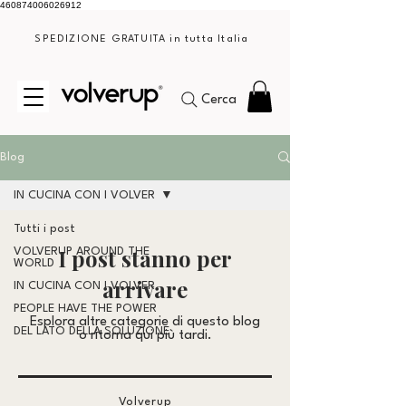
460874006026912
SPEDIZIONE GRATUITA in tutta Italia
Cerca
Blog
IN CUCINA CON I VOLVER
Tutti i post
I post stanno per
VOLVERUP AROUND THE
WORLD
arrivare
IN CUCINA CON I VOLVER
PEOPLE HAVE THE POWER
Esplora altre categorie di questo blog
DEL LATO DELLA SOLUZIONE
o ritorna qui più tardi.
Volverup