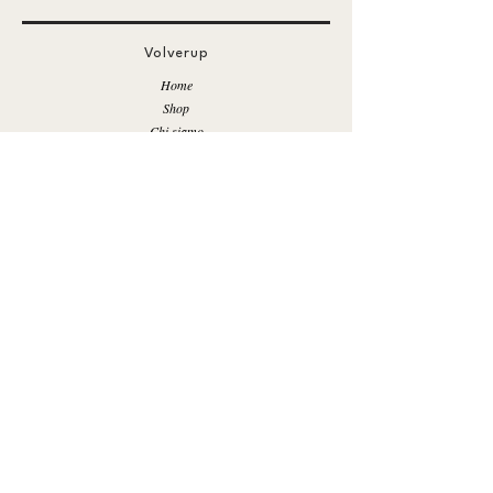
Volverup
Home
Shop
Chi siamo
Contatto
Come nasce la tua Volverup?
Economia Circolare
Sbaracco
Change Up!
Negozi
Blog
Info
FAQ's
Spedizione e resi
Privacy Policy
Termini e Condizioni