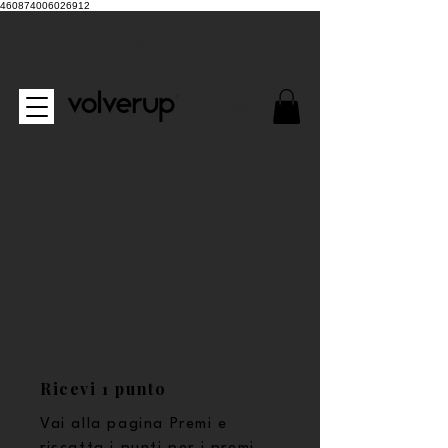
460874006026912
SPEDIZIONE GRATUITA in tutta Italia
Cerca
Ricevi 1 punto
Vai alla pagina Premi e