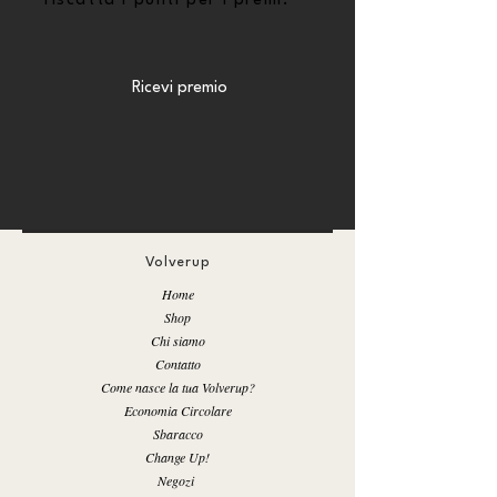
riscatta i punti per i premi.
Ricevi premio
Volverup
Home
Shop
Chi siamo
Contatto
Come nasce la tua Volverup?
Economia Circolare
Sbaracco
Change Up!
Negozi