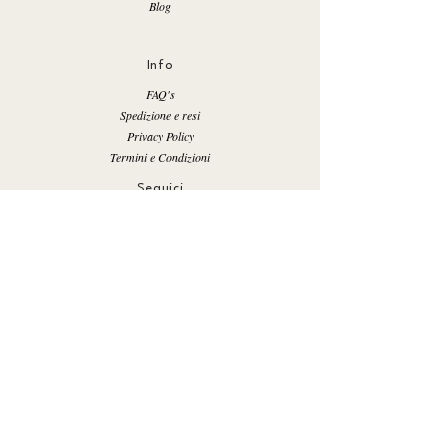
Blog
Info
FAQ's
Spedizione e resi
Privacy Policy
Termini e Condizioni
Seguici
Facebook
Instagram
Pinterest
Inscriviti alla Newsletter