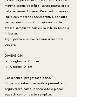
Il Portafoglio Piccolo nasce per occupare il
minimo spazio possibile, senza rinunciare a
ciò che serve davvero. Realizzato a mano in
Italia con materiali recuperati, è pensato
per accompagnarti ogni giorno con la
stessa semplicità con cui lo infili in tasca o
in borsa.
Ogni pezzo è unico. Nessun altro sarà
uguale.
DIMENSIONI
Lunghezza: 15.5 cm
Altezza: 10 cm
L'essenziale, progettato bene.
Il taschino interno estraibile permette di
organizzare carte, banconote e piccoli
oggetti con un gesto semplice.
Compatto all'esterno, sorprendentemente
pratico all'interno, è uno di quegli accessori