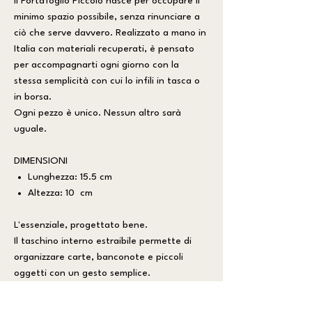
Il Portafoglio Piccolo nasce per occupare il
minimo spazio possibile, senza rinunciare a
ciò che serve davvero. Realizzato a mano in
Italia con materiali recuperati, è pensato
per accompagnarti ogni giorno con la
stessa semplicità con cui lo infili in tasca o
in borsa.
Ogni pezzo è unico. Nessun altro sarà
uguale.
DIMENSIONI
Lunghezza: 15.5 cm
Altezza: 10 cm
L'essenziale, progettato bene.
Il taschino interno estraibile permette di
organizzare carte, banconote e piccoli
oggetti con un gesto semplice.
Compatto all'esterno, sorprendentemente
pratico all'interno, è uno di quegli accessori