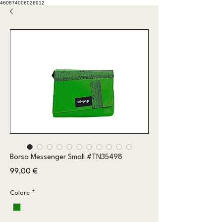
460874006026912
Borsa Messenger Small #TN35498
Prezzo
99,00 €
Colore
*