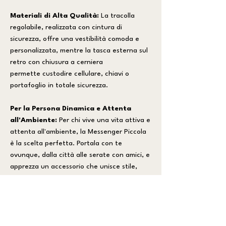
Materiali di Alta Qualità:
La tracolla
regolabile, realizzata con cintura di
sicurezza, offre una vestibilità comoda e
personalizzata, mentre la tasca esterna sul
retro con chiusura a cerniera
permette custodire cellulare, chiavi o
portafoglio in totale sicurezza.
Per la Persona Dinamica e Attenta
all'Ambiente:
Per chi vive una vita attiva e
attenta all'ambiente, la Messenger Piccola
è la scelta perfetta. Portala con te
ovunque, dalla città alle serate con amici, e
apprezza un accessorio che unisce stile,
praticità e responsabilità ambientale.
CARATTERISTICHE PRINCIPALI:
_Compartimento principale con chiusura
incrociata di velcro per un rapido accesso.