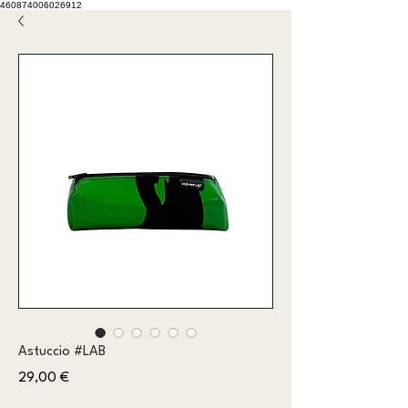
460874006026912
Astuccio #LAB
Prezzo
29,00 €