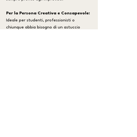
Per la Persona Creativa e Consapevole:
Ideale per studenti, professionisti o
chiunque abbia bisogno di un astuccio
versatile e resistente, il nostro prodotto è
perfetto per chi vive una vita dinamica e
attenta all'ambiente. Usalo a scuola, in
ufficio o per i tuoi viaggi e apprezza un
design che fa la differenza.
CARATTERISTICHE PRINCIPALI:
_ Colori brillanti e vivaci che esaltano il
design unico.
_ Spazio capiente per matite, penne, piccoli
righelli o trucchi.
_ Materiali sostenibili e produzione Made in
Italy.
DIMENSIONI: