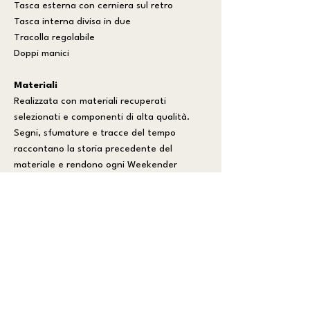
Tasca esterna con cerniera sul retro
Tasca interna divisa in due
Tracolla regolabile
Doppi manici
Materiali
Realizzata con materiali recuperati
selezionati e componenti di alta qualità.
Segni, sfumature e tracce del tempo
raccontano la storia precedente del
materiale e rendono ogni Weekender
irripetibile.
Dimensioni
Base: 40 cm
Altezza: 30 cm
Profondità: 16 cm
Fatta per accompagnarti
Una giornata di lavoro.