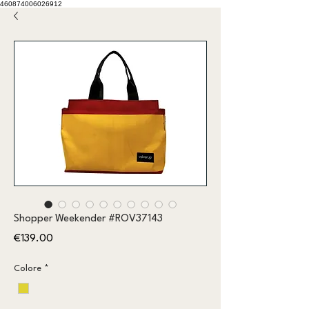
460874006026912
Shopper Weekender #ROV37143
Price
€139.00
Colore
*