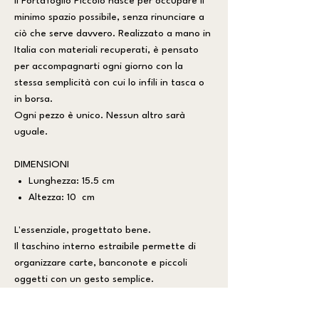
Il Portafoglio Piccolo nasce per occupare il
minimo spazio possibile, senza rinunciare a
ciò che serve davvero. Realizzato a mano in
Italia con materiali recuperati, è pensato
per accompagnarti ogni giorno con la
stessa semplicità con cui lo infili in tasca o
in borsa.
Ogni pezzo è unico. Nessun altro sarà
uguale.
DIMENSIONI
Lunghezza: 15.5 cm
Altezza: 10 cm
L'essenziale, progettato bene.
Il taschino interno estraibile permette di
organizzare carte, banconote e piccoli
oggetti con un gesto semplice.
Compatto all'esterno, sorprendentemente
pratico all'interno, è uno di quegli accessori