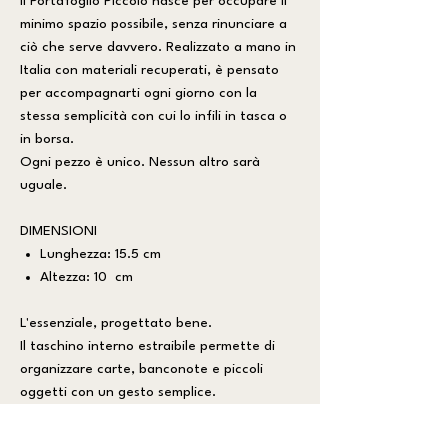
Il Portafoglio Piccolo nasce per occupare il
minimo spazio possibile, senza rinunciare a
ciò che serve davvero. Realizzato a mano in
Italia con materiali recuperati, è pensato
per accompagnarti ogni giorno con la
stessa semplicità con cui lo infili in tasca o
in borsa.
Ogni pezzo è unico. Nessun altro sarà
uguale.
DIMENSIONI
Lunghezza: 15.5 cm
Altezza: 10 cm
L'essenziale, progettato bene.
Il taschino interno estraibile permette di
organizzare carte, banconote e piccoli
oggetti con un gesto semplice.
Compatto all'esterno, sorprendentemente
pratico all'interno, è uno di quegli accessori