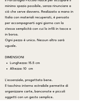
Il Portafoglio Piccolo nasce per occupare il
minimo spazio possibile, senza rinunciare a
ciò che serve davvero. Realizzato a mano in
Italia con materiali recuperati, è pensato
per accompagnarti ogni giorno con la
stessa semplicità con cui lo infili in tasca o
in borsa.
Ogni pezzo è unico. Nessun altro sarà
uguale.
DIMENSIONI
Lunghezza: 15.5 cm
Altezza: 10 cm
L'essenziale, progettato bene.
Il taschino interno estraibile permette di
organizzare carte, banconote e piccoli
oggetti con un gesto semplice.
Compatto all'esterno, sorprendentemente
pratico all'interno, è uno di quegli accessori