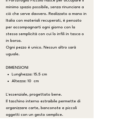
Il Portafoglio Piccolo nasce per occupare il
minimo spazio possibile, senza rinunciare a
ciò che serve davvero. Realizzato a mano in
Italia con materiali recuperati, è pensato
per accompagnarti ogni giorno con la
stessa semplicità con cui lo infili in tasca o
in borsa.
Ogni pezzo è unico. Nessun altro sarà
uguale.
DIMENSIONI
Lunghezza: 15.5 cm
Altezza: 10 cm
L'essenziale, progettato bene.
Il taschino interno estraibile permette di
organizzare carte, banconote e piccoli
oggetti con un gesto semplice.
Compatto all'esterno, sorprendentemente
pratico all'interno, è uno di quegli accessori