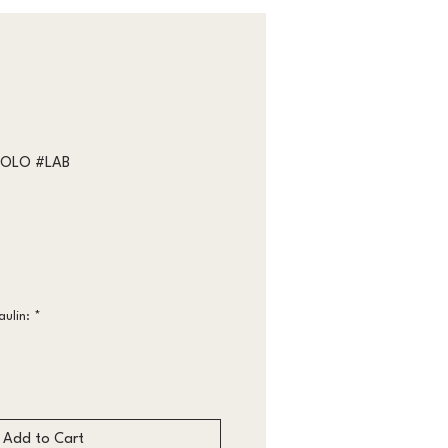
COLO #LAB
ulin:
*
Less worn
Add to Cart