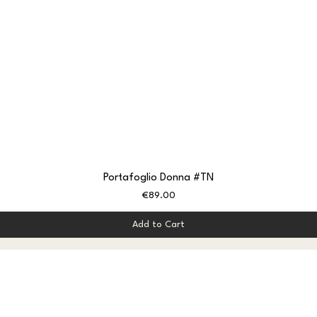
Portafoglio Donna #TN
Price
€89.00
Add to Cart