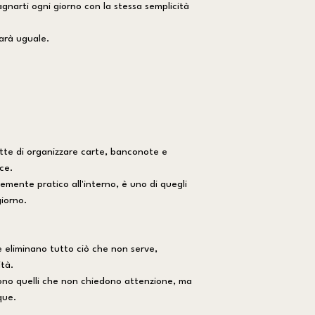
narti ogni giorno con la stessa semplicità
arà uguale.
ette di organizzare carte, banconote e
ce.
mente pratico all'interno, è uno di quegli
giorno.
le eliminano tutto ciò che non serve,
ità.
 sono quelli che non chiedono attenzione, ma
que.