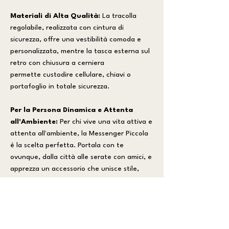
Materiali di Alta Qualità:
La tracolla
regolabile, realizzata con cintura di
sicurezza, offre una vestibilità comoda e
personalizzata, mentre la tasca esterna sul
retro con chiusura a cerniera
permette custodire cellulare, chiavi o
portafoglio in totale sicurezza.
Per la Persona Dinamica e Attenta
all'Ambiente:
Per chi vive una vita attiva e
attenta all'ambiente, la Messenger Piccola
è la scelta perfetta. Portala con te
ovunque, dalla città alle serate con amici, e
apprezza un accessorio che unisce stile,
praticità e responsabilità ambientale.
CARATTERISTICHE PRINCIPALI:
_Compartimento principale con chiusura
incrociata di velcro per un rapido accesso.