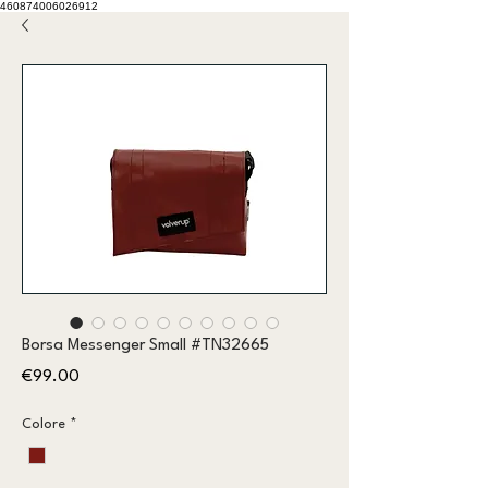
460874006026912
Borsa Messenger Small #TN32665
Price
€99.00
Colore
*